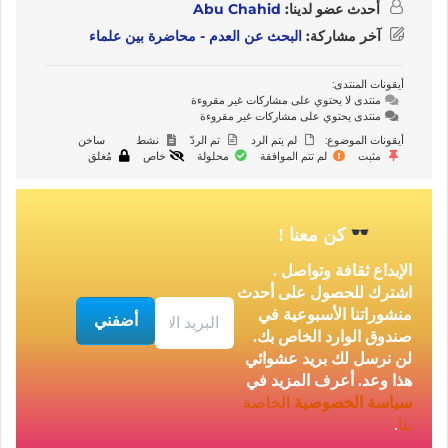
أحدث عضو لدينا:
Abu Chahid
آخر مشاركة:
البحث عن العدم - محاضرة بين علماء
أيقونات المنتدى:
منتدى لا يحتوي على مشاركات غير مقروءة
منتدى يحتوي على مشاركات غير مقروءة
أيقونات الموضوع:
لم يتم الرد
تم الردّ
نشط
ساخن
مثبت
لم تتم الموافقة
محلولة
خاص
مُغلق
كن معنا
!
الإبداع ثقافة وتواصل .
اشترك للحصول على أحدث
منشوراتنا الأسبوعية في
صندوق الوارد الخاص بك.
لن نرسل لك بريد عشوائي
هذا وعد. أعرف المزيد في
سياسة الخصوصية
الخاصة
بنا
.