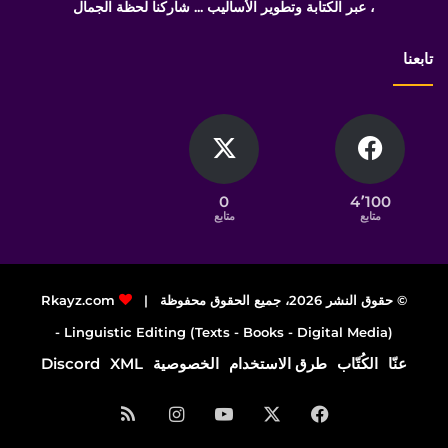
، عبر الكتابة وتطوير الأساليب ... شاركنا لحظة الجمال
تابعنا
0
4٬100
متابع
متابع
© حقوق النشر 2026، جميع الحقوق محفوظة |
Rkayz.com
Linguistic Editing (Texts - Books - Digital Media) -
عنّا
الكُتّاب
طرق الاستخدام
الخصوصية
XML
Discord
فيسبوك
‫X
‫YouTube
انستقرام
ملخص